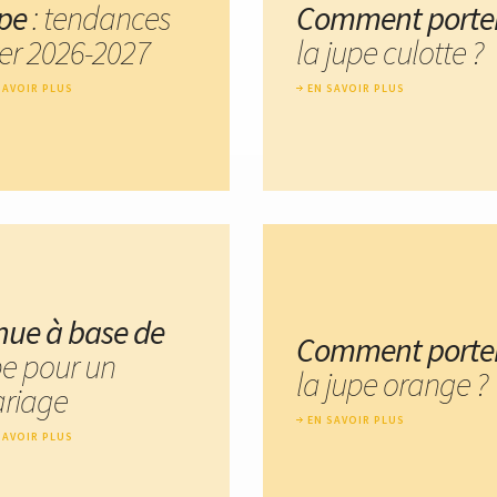
pe
: tendances
Comment porte
ver 2026-2027
la jupe culotte ?
SAVOIR PLUS
EN SAVOIR PLUS
nue à base de
Comment porte
pe pour un
la jupe orange ?
riage
EN SAVOIR PLUS
SAVOIR PLUS