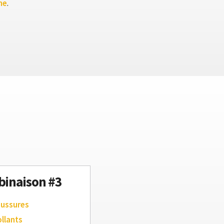
ne
.
inaison #3
aussures
ollants