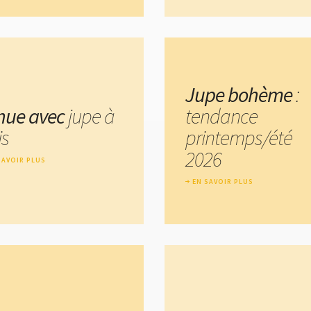
Jupe bohème
:
nue avec
jupe à
tendance
is
printemps/été
2026
SAVOIR PLUS
EN SAVOIR PLUS