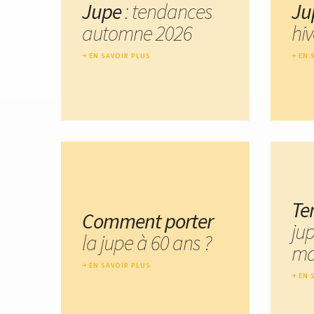
Jupe
: tendances
Ju
automne 2026
hi
EN SAVOIR PLUS
EN 
Te
Comment porter
ju
la jupe à 60 ans ?
ma
EN SAVOIR PLUS
EN 