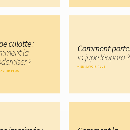
pe culotte
:
Comment porte
mment la
la jupe léopard ?
derniser ?
EN SAVOIR PLUS
SAVOIR PLUS