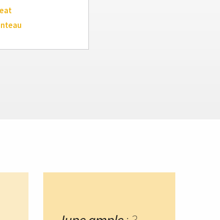
eat
anteau