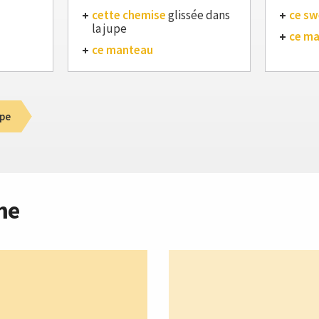
cette chemise
glissée dans
ce sw
la jupe
ce m
ce manteau
pe
me