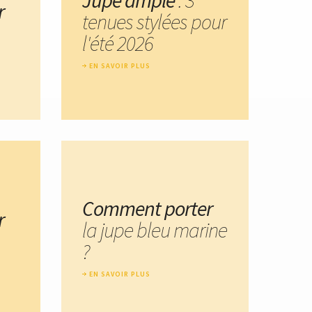
Jupe ample
: 3
r
tenues stylées pour
l'été 2026
EN SAVOIR PLUS
Comment porter
r
la jupe bleu marine
?
EN SAVOIR PLUS