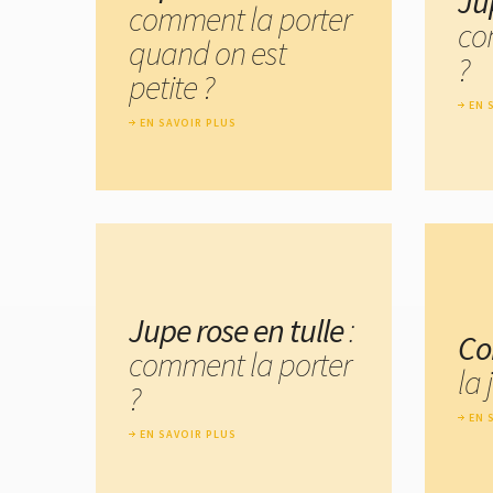
Ju
comment la porter
co
quand on est
?
petite ?
EN 
EN SAVOIR PLUS
Jupe rose en tulle
:
Co
comment la porter
la
?
EN 
EN SAVOIR PLUS