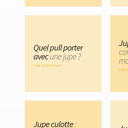
Ju
Quel pull porter
co
avec
une jupe ?
mo
EN SAVOIR PLUS
EN 
Jupe culotte
: