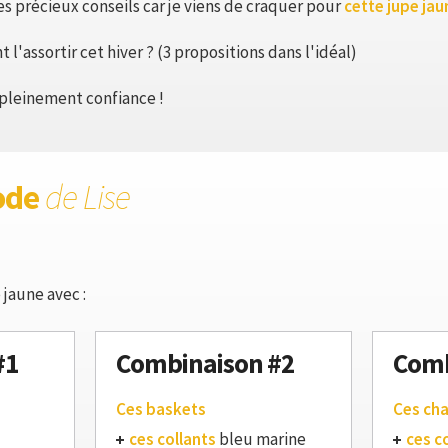
tes précieux conseils car je viens de craquer pour
cette jupe jau
'assortir cet hiver ? (3 propositions dans l'idéal)
s pleinement confiance !
ode
de Lise
 jaune avec :
#1
Combinaison #2
Comb
Ces baskets
Ces ch
ces collants
bleu marine
ces c