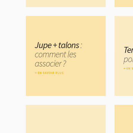
Jupe + talons
:
Te
comment les
po
associer ?
EN 
EN SAVOIR PLUS