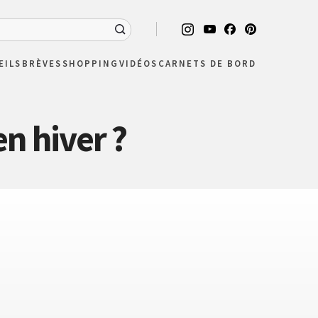
EILS
BRÈVES
SHOPPING
VIDÉOS
CARNETS DE BORD
n hiver ?