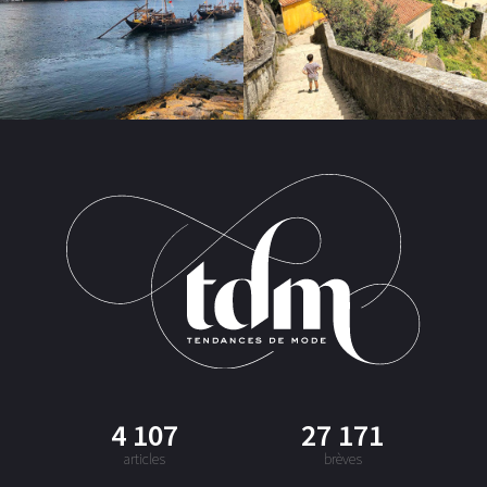
4 107
27 171
articles
brèves