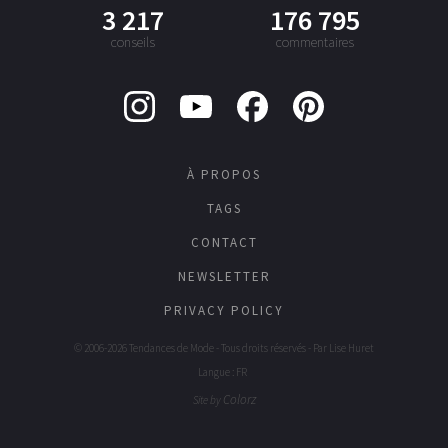
3 217
176 795
conseils
commentaires
À PROPOS
TAGS
CONTACT
NEWSLETTER
PRIVACY POLICY
© 2006-2026 Tendances de Mode - Tous droits réservés - Par
Lise Huret
Langue : FR
Colorz
Site by