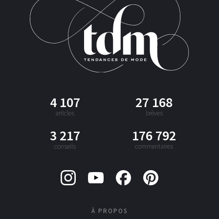
4 107
27 168
articles
brèves
3 217
176 792
conseils
commentaires
À PROPOS