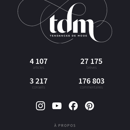
4 107
27 175
articles
brèves
3 217
176 803
conseils
commentaires
À PROPOS