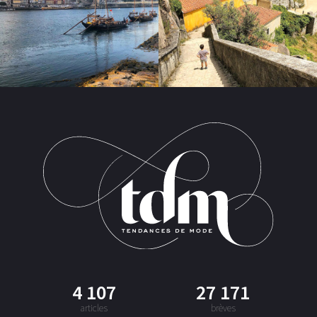
4 107
27 171
articles
brèves