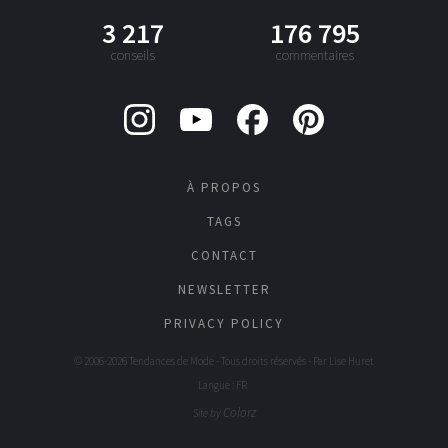
3 217
176 795
conseils
commentaires
À PROPOS
TAGS
CONTACT
NEWSLETTER
PRIVACY POLICY
© 2006-2026 Tendances de Mode - Tous droits réservés - Par
Lise Huret
Langue : FR
Colorz
Site by