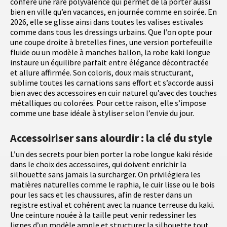
confère une rare polyvalence qui permet de la porter aussi
bien en ville qu’en vacances, en journée comme en soirée. En
2026, elle se glisse ainsi dans toutes les valises estivales
comme dans tous les dressings urbains. Que l’on opte pour
une coupe droite à bretelles fines, une version portefeuille
fluide ou un modèle à manches ballon, la robe kaki longue
instaure un équilibre parfait entre élégance décontractée
et allure affirmée. Son coloris, doux mais structurant,
sublime toutes les carnations sans effort et s’accorde aussi
bien avec des accessoires en cuir naturel qu’avec des touches
métalliques ou colorées. Pour cette raison, elle s’impose
comme une base idéale à styliser selon l’envie du jour.
Accessoiriser sans alourdir : la clé du style
L’un des secrets pour bien porter la robe longue kaki réside
dans le choix des accessoires, qui doivent enrichir la
silhouette sans jamais la surcharger. On privilégiera les
matières naturelles comme le raphia, le cuir lisse ou le bois
pour les sacs et les chaussures, afin de rester dans un
registre estival et cohérent avec la nuance terreuse du kaki.
Une ceinture nouée à la taille peut venir redessiner les
lignes d’un modèle ample et structurer la silhouette tout