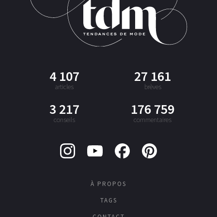
4 107
27 161
articles
brèves
3 217
176 759
conseils
commentaires
À PROPOS
TAGS
CONTACT