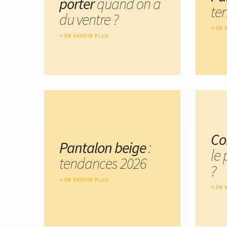
porter
quand on a
te
du ventre ?
EN 
EN SAVOIR PLUS
Co
Pantalon beige
:
le
tendances 2026
?
EN SAVOIR PLUS
EN 