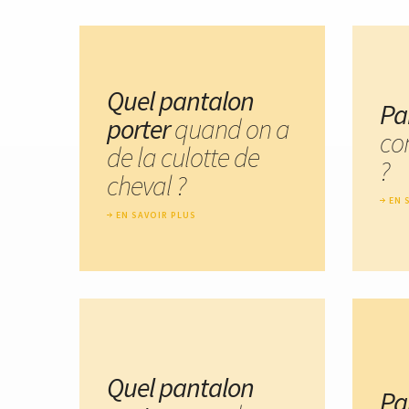
Quel pantalon
Pa
porter
quand on a
co
de la culotte de
?
cheval ?
EN 
EN SAVOIR PLUS
Quel pantalon
Pa