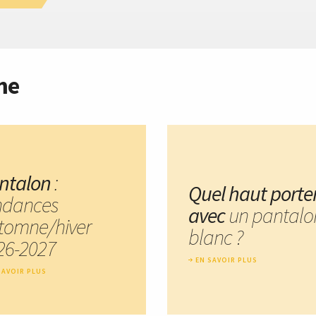
me
ntalon
:
Quel haut porte
ndances
avec
un pantalo
tomne/hiver
blanc ?
26-2027
EN SAVOIR PLUS
SAVOIR PLUS