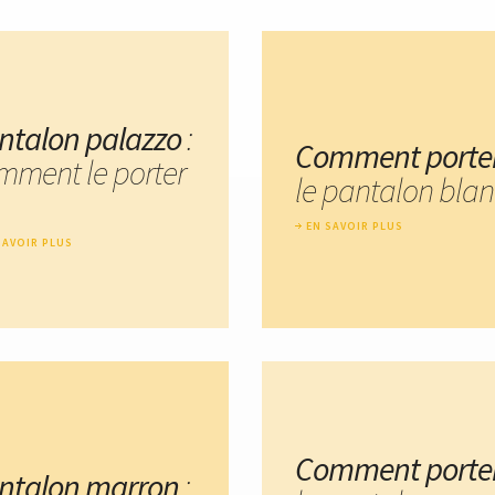
ntalon palazzo
:
Comment porte
mment le porter
le pantalon blan
EN SAVOIR PLUS
SAVOIR PLUS
Comment porte
ntalon marron
: