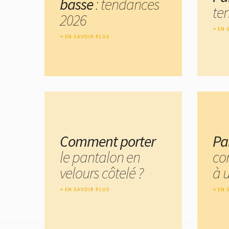
basse
: tendances
te
2026
EN 
EN SAVOIR PLUS
Comment porter
Pa
le pantalon en
co
velours côtelé ?
à 
EN SAVOIR PLUS
EN 