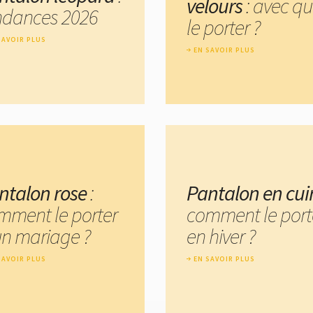
velours
: avec qu
ndances 2026
le porter ?
SAVOIR PLUS
EN SAVOIR PLUS
ntalon rose
:
Pantalon en cui
mment le porter
comment le port
un mariage ?
en hiver ?
SAVOIR PLUS
EN SAVOIR PLUS