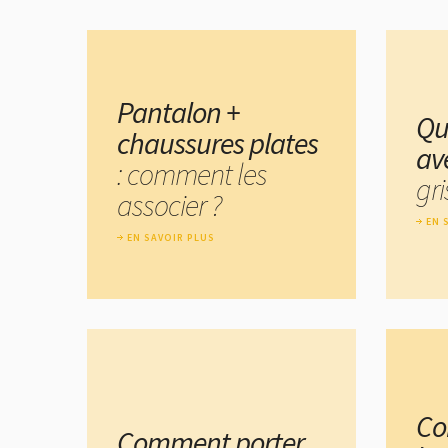
Pantalon +
Qu
chaussures plates
av
: comment les
gri
associer ?
EN 
EN SAVOIR PLUS
Co
Comment porter