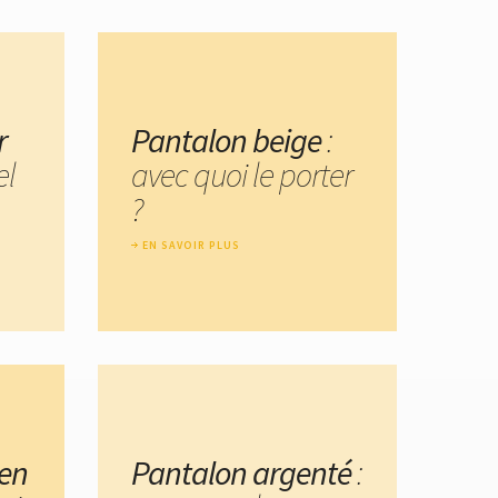
r
Pantalon beige
:
el
avec quoi le porter
?
EN SAVOIR PLUS
 en
Pantalon argenté
: