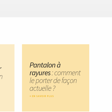
Pantalon à
r
rayures
: comment
n
le porter de façon
actuelle ?
EN SAVOIR PLUS