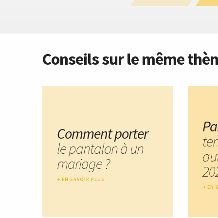
Conseils sur le même thè
Pa
Comment porter
te
le pantalon à un
au
mariage ?
20
EN SAVOIR PLUS
EN 