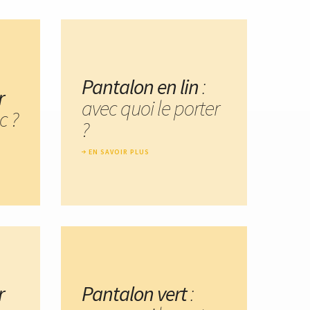
Pantalon en lin
:
r
avec quoi le porter
c ?
?
EN SAVOIR PLUS
r
Pantalon vert
: