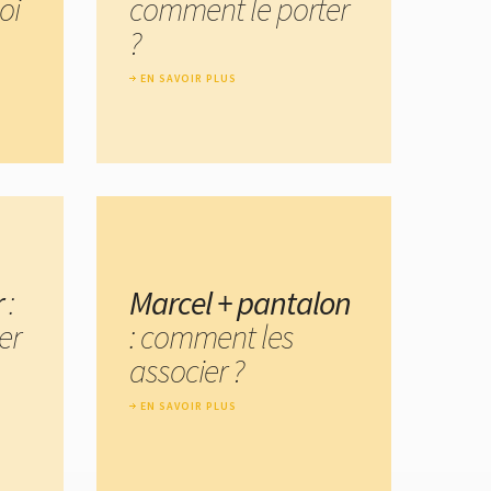
oi
comment le porter
?
EN SAVOIR PLUS
r
:
Marcel + pantalon
er
: comment les
associer ?
EN SAVOIR PLUS