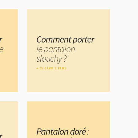
r
Comment porter
e
le pantalon
slouchy ?
EN SAVOIR PLUS
Pantalon doré
:
r