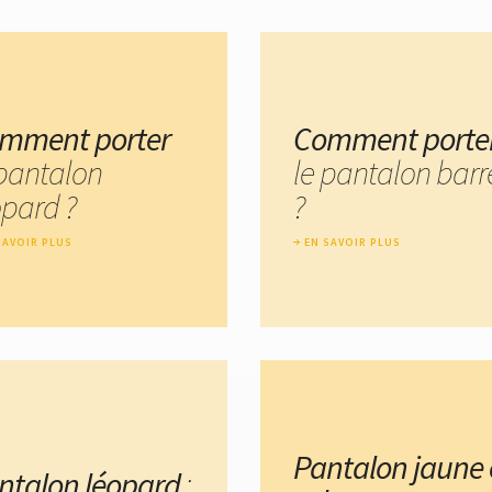
mment porter
Comment porte
 pantalon
le pantalon barr
opard ?
?
SAVOIR PLUS
EN SAVOIR PLUS
Pantalon jaune
ntalon léopard
: