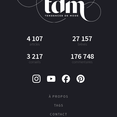
4 107
27 157
articles
brèves
3 217
176 748
conseils
commentaires
À PROPOS
TAGS
CONTACT