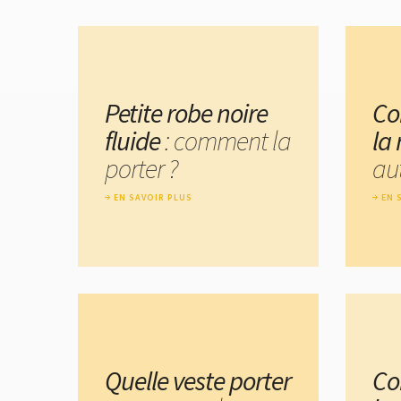
Petite robe noire
Co
fluide
: comment la
la
porter ?
au
EN SAVOIR PLUS
EN 
Quelle veste porter
Co