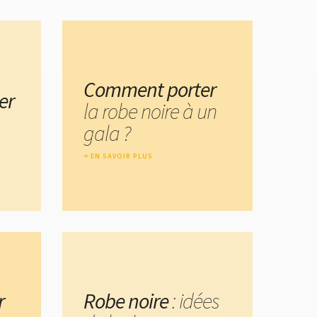
Comment porter
er
la robe noire à un
gala ?
EN SAVOIR PLUS
r
Robe noire
: idées