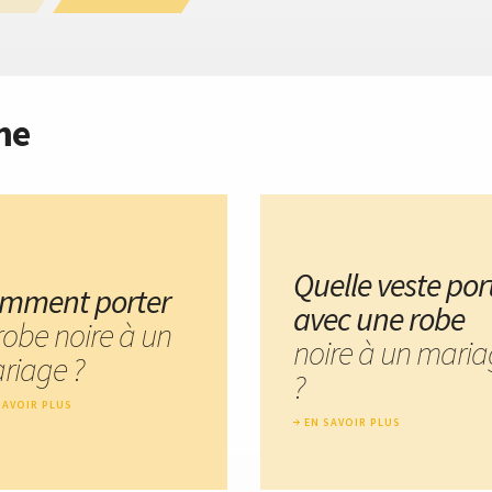
me
Quelle veste por
mment porter
avec une robe
robe noire à un
noire à un mari
riage ?
?
SAVOIR PLUS
EN SAVOIR PLUS