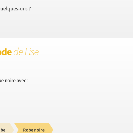
quelques-uns ?
ode
de Lise
e noire avec :
obe
Robe noire