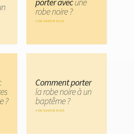
porter avec
une
un
robe noire ?
EN SAVOIR PLUS
c
Comment porter
res
la robe noire à un
e ?
baptême ?
EN SAVOIR PLUS