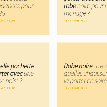
ndances pour
robe
noire pour 
26
mariage ?
SAVOIR PLUS
EN SAVOIR PLUS
elle pochette
Robe noire
: ave
rter avec
une
quelles chaussu
e noire ?
la porter en soiré
SAVOIR PLUS
EN SAVOIR PLUS