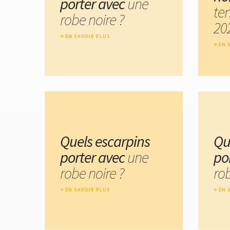
porter avec
une
te
robe noire ?
20
EN SAVOIR PLUS
EN 
Quels escarpins
Qu
porter avec
une
po
robe noire ?
rob
EN SAVOIR PLUS
EN 