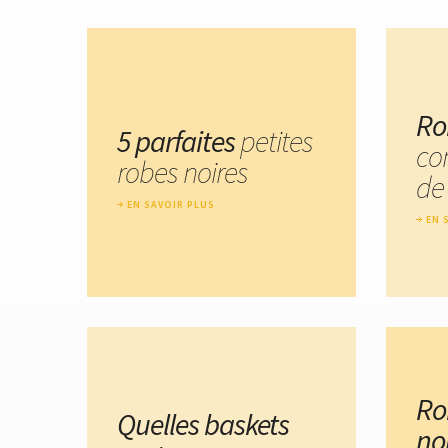
Ro
5 parfaites
petites
co
robes noires
de
EN SAVOIR PLUS
EN 
Ro
Quelles baskets
no