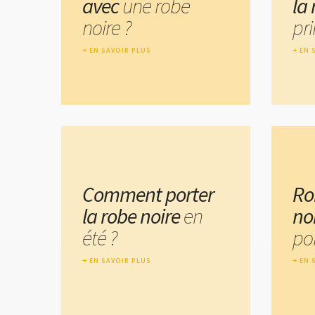
avec
une robe
la
noire ?
pr
EN SAVOIR PLUS
EN 
Comment porter
Ro
la robe noire
en
no
été ?
por
EN SAVOIR PLUS
EN 