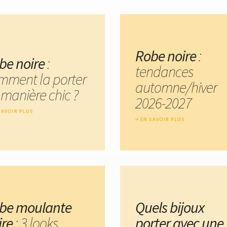
Robe noire
:
be noire
:
tendances
mment la porter
automne/hiver
 manière chic ?
2026-2027
SAVOIR PLUS
EN SAVOIR PLUS
be moulante
Quels bijoux
ire
: 3 looks
porter avec une