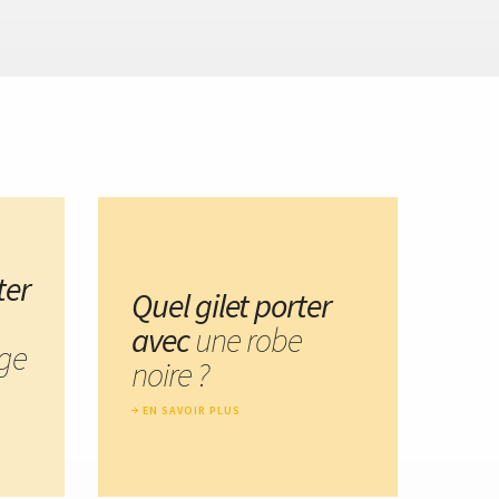
ter
Quel gilet porter
avec
une robe
age
noire ?
EN SAVOIR PLUS