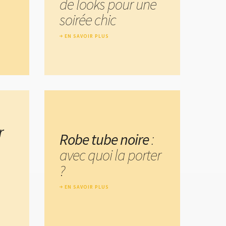
de looks pour une
soirée chic
EN SAVOIR PLUS
r
Robe tube noire
:
avec quoi la porter
?
EN SAVOIR PLUS