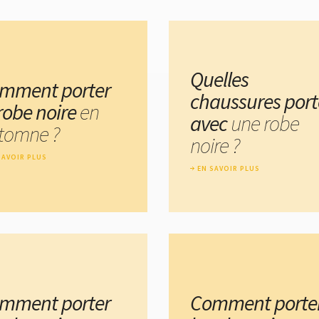
Quelles
mment porter
chaussures port
 robe noire
en
avec
une robe
tomne ?
noire ?
SAVOIR PLUS
EN SAVOIR PLUS
mment porter
Comment porte