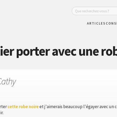
ARTICLES
CONS
ier porter avec une ro
Cathy
orter
cette robe noire
et j'aimerais beaucoup l'égayer avec un col
r.