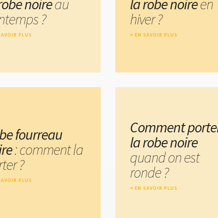
 robe noire
au
la robe noire
en
intemps ?
hiver ?
SAVOIR PLUS
EN SAVOIR PLUS
Comment porte
be fourreau
la robe noire
ire
: comment la
quand on est
ter ?
ronde ?
SAVOIR PLUS
EN SAVOIR PLUS