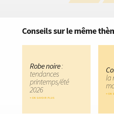
Conseils sur le même thè
Robe noire
:
Co
tendances
la 
printemps/été
ma
2026
EN 
EN SAVOIR PLUS