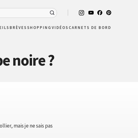
EILS
BRÈVES
SHOPPING
VIDÉOS
CARNETS DE BORD
be noire ?
lier, mais je ne sais pas