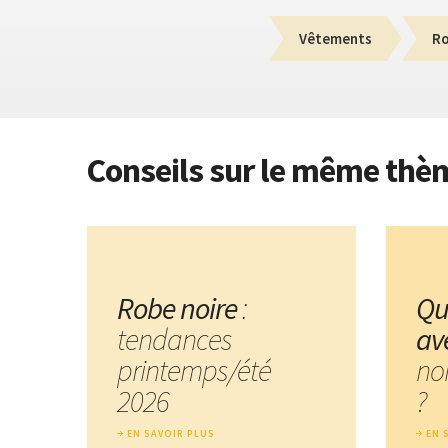
Vêtements
R
Conseils sur le même thè
Robe noire
:
Qu
tendances
av
printemps/été
no
2026
?
EN SAVOIR PLUS
EN 