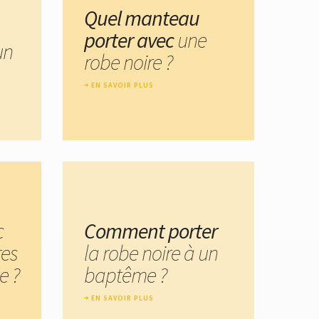
Quel manteau
porter avec
une
un
robe noire ?
EN SAVOIR PLUS
c
Comment porter
res
la robe noire à un
e ?
baptême ?
EN SAVOIR PLUS