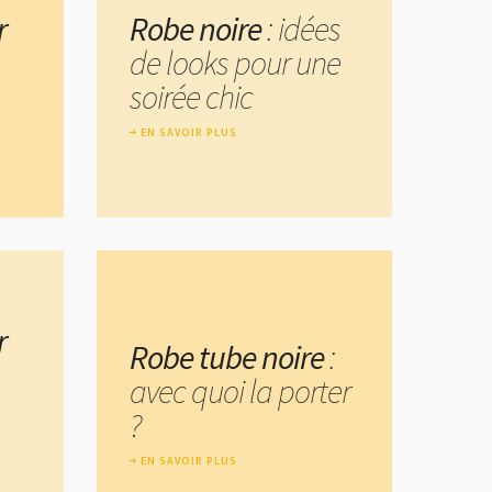
r
Robe noire
: idées
de looks pour une
soirée chic
EN SAVOIR PLUS
r
Robe tube noire
:
avec quoi la porter
?
EN SAVOIR PLUS