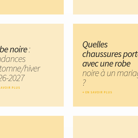
Quelles
be noire
:
chaussures port
ndances
avec une robe
tomne/hiver
noire à un mari
26-2027
?
SAVOIR PLUS
EN SAVOIR PLUS