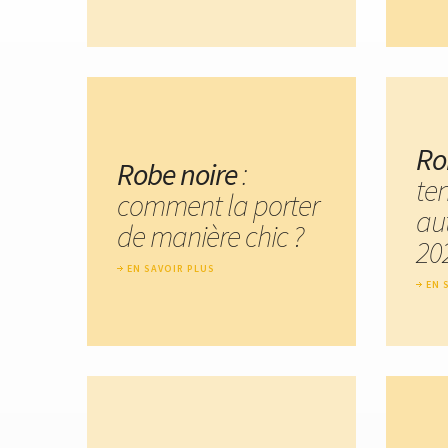
Ro
Robe noire
:
te
comment la porter
au
de manière chic ?
20
EN SAVOIR PLUS
EN 