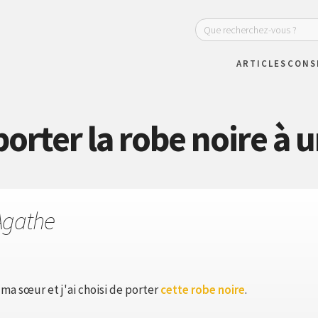
ARTICLES
CONS
rter la robe noire à u
Agathe
 ma sœur et j'ai choisi de porter
cette robe noire
.