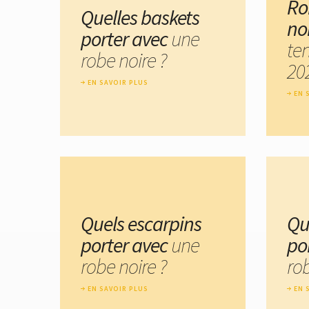
Ro
Quelles baskets
no
porter avec
une
te
robe noire ?
20
EN SAVOIR PLUS
EN 
Quels escarpins
Qu
porter avec
une
po
robe noire ?
rob
EN SAVOIR PLUS
EN 