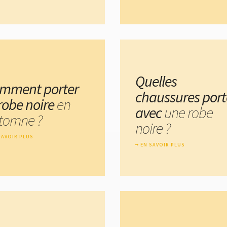
Quelles
mment porter
chaussures port
 robe noire
en
avec
une robe
tomne ?
noire ?
SAVOIR PLUS
EN SAVOIR PLUS