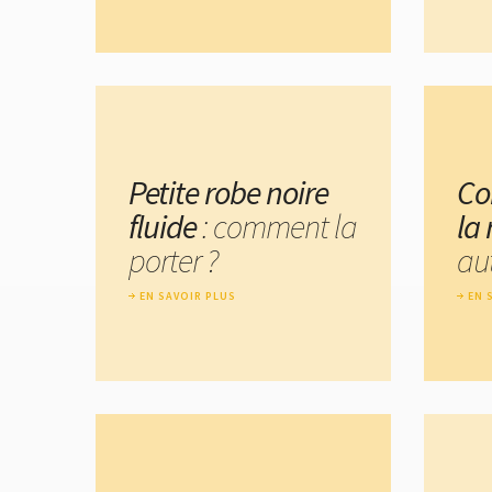
Petite robe noire
Co
fluide
: comment la
la
porter ?
au
EN SAVOIR PLUS
EN 