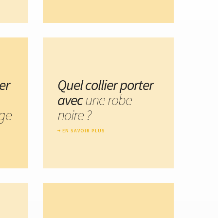
er
Quel collier porter
avec
une robe
age
noire ?
EN SAVOIR PLUS