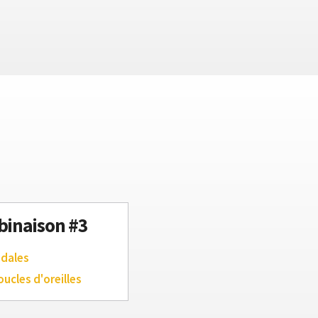
inaison #3
ndales
oucles d'oreilles