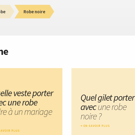
obe
Robe noire
me
elle veste porter
Quel gilet porter
ec une robe
avec
une robe
ire à un mariage
noire ?
EN SAVOIR PLUS
SAVOIR PLUS