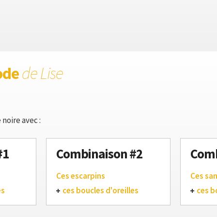
ode
de Lise
 noire avec :
#1
Combinaison #2
Comb
Ces escarpins
Ces sa
es
ces boucles d'oreilles
ces b