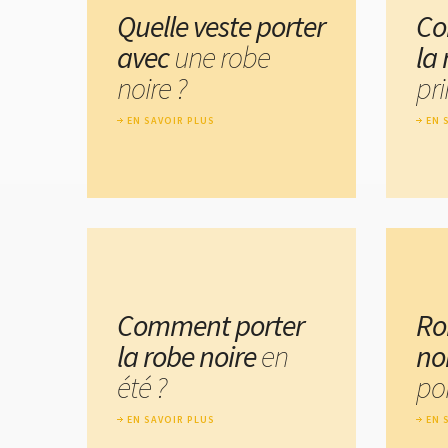
Quelle veste porter
Co
avec
une robe
la
noire ?
pr
EN SAVOIR PLUS
EN 
Comment porter
Ro
la robe noire
en
no
été ?
por
EN SAVOIR PLUS
EN 