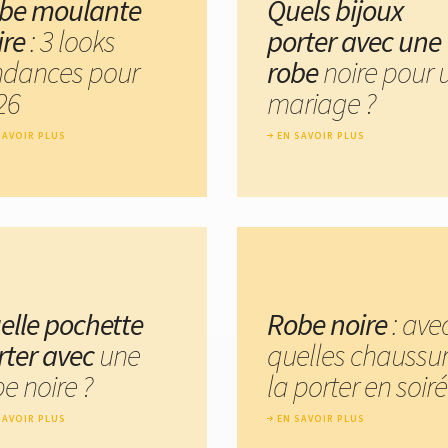
be moulante
Quels bijoux
ire
: 3 looks
porter avec une
ndances pour
robe
noire pour 
26
mariage ?
SAVOIR PLUS
EN SAVOIR PLUS
elle pochette
Robe noire
: ave
rter avec
une
quelles chaussu
e noire ?
la porter en soiré
SAVOIR PLUS
EN SAVOIR PLUS