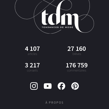
4 107
27 160
articles
brèves
3 217
176 759
conseils
commentaires
À PROPOS