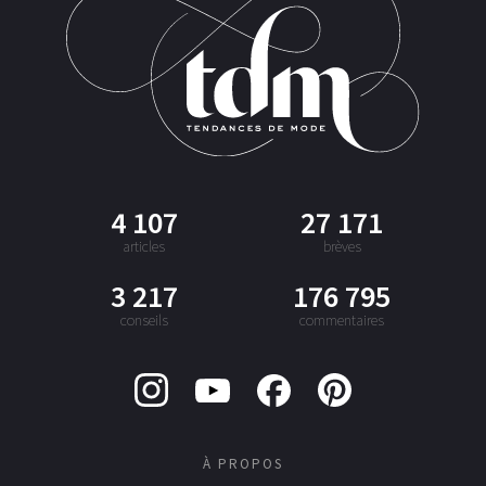
4 107
27 171
articles
brèves
3 217
176 795
conseils
commentaires
À PROPOS