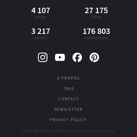
4 107
27 175
articles
brèves
3 217
176 803
conseils
commentaires
À PROPOS
TAGS
CONTACT
NEWSLETTER
PRIVACY POLICY
© 2006-2026 Tendances de Mode - Tous droits réservés - Par
Lise Huret