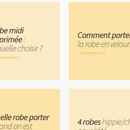
be midi
Comment porte
primée
:
la robe en velour
uelle choisir ?
EN SAVOIR PLUS
SAVOIR PLUS
elle robe porter
4 robes
hippie/c
and on est