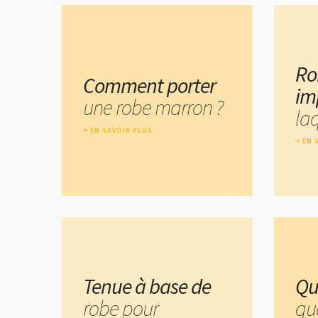
Ro
Comment porter
im
une robe marron ?
laq
EN SAVOIR PLUS
EN 
Tenue à base de
Qu
robe pour
qu