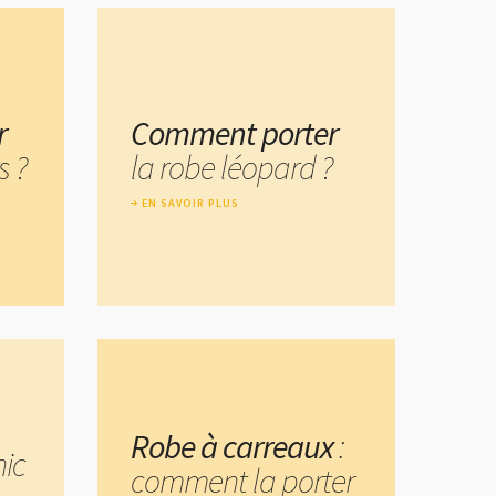
r
Comment porter
s ?
la robe léopard ?
EN SAVOIR PLUS
Robe à carreaux
:
hic
comment la porter