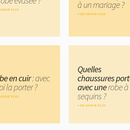
 robe évasée ?
à un mariage ?
SAVOIR PLUS
EN SAVOIR PLUS
Quelles
be en cuir
: avec
chaussures port
i la porter ?
avec une
robe à
sequins ?
SAVOIR PLUS
EN SAVOIR PLUS