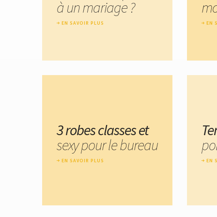
à un mariage ?
mo
EN SAVOIR PLUS
EN 
3 robes classes et
Te
sexy pour le bureau
po
EN SAVOIR PLUS
EN 