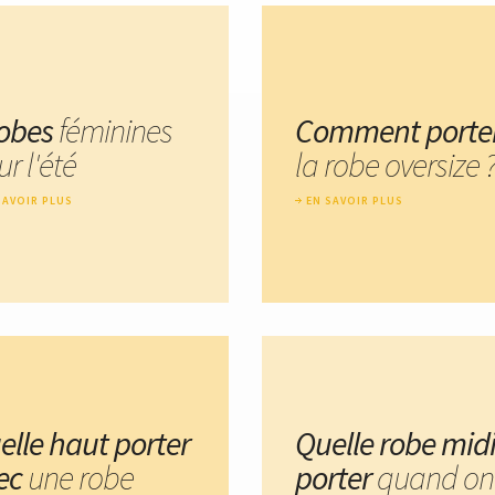
robes
féminines
Comment porte
r l'été
la robe oversize 
SAVOIR PLUS
EN SAVOIR PLUS
elle haut porter
Quelle robe mid
ec
une robe
porter
quand on