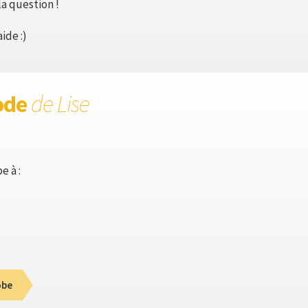
 la question !
ide :)
ode
de Lise
e à :
obe