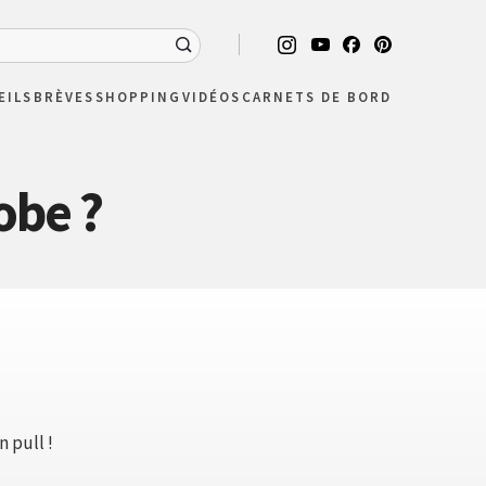
EILS
BRÈVES
SHOPPING
VIDÉOS
CARNETS DE BORD
obe ?
n pull !