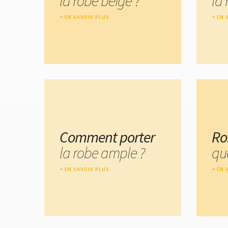
la robe beige ?
la
EN SAVOIR PLUS
EN 
Comment porter
Ro
la robe ample ?
quo
EN SAVOIR PLUS
EN 