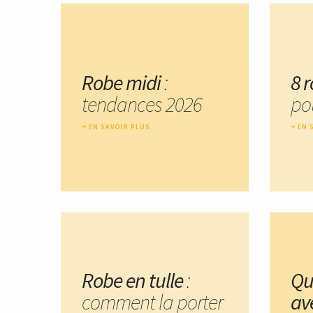
Robe midi
:
8 
tendances 2026
pou
EN SAVOIR PLUS
EN 
Robe en tulle
:
Qu
comment la porter
av