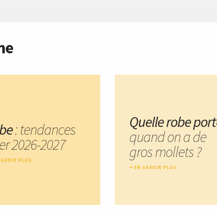
me
Quelle robe port
be
: tendances
quand on a de
ver 2026-2027
gros mollets ?
SAVOIR PLUS
EN SAVOIR PLUS