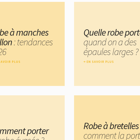
be à manches
Quelle robe port
llon
: tendances
quand on a des
26
épaules larges ?
SAVOIR PLUS
EN SAVOIR PLUS
Robe à bretelles
mment porter
comment la port