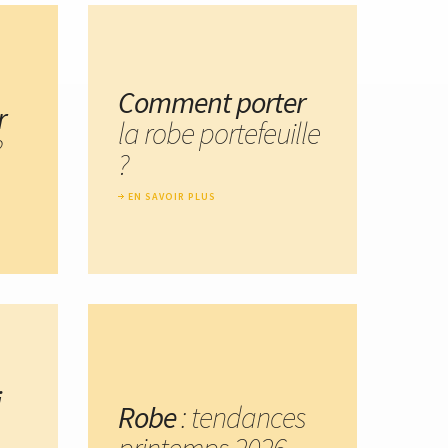
Comment porter
r
la robe portefeuille
?
?
EN SAVOIR PLUS
i
Robe
: tendances
printemps 2026