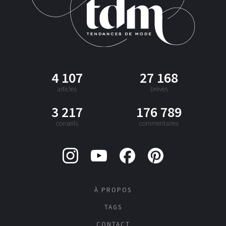
4 107
27 168
articles
brèves
3 217
176 789
conseils
commentaires
À PROPOS
TAGS
CONTACT