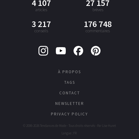
4 107
27 157
articles
brèves
3 217
176 748
conseils
commentaires
À PROPOS
TAGS
CONTACT
NEWSLETTER
PRIVACY POLICY
© 2006-2026 Tendances de Mode - Tous droits réservés - Par
Lise Huret
Langue : FR