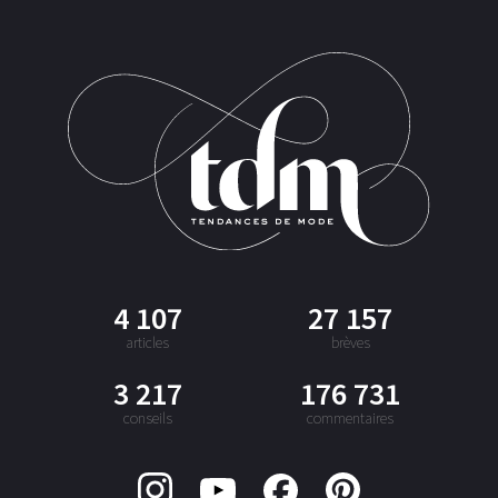
4 107
27 157
articles
brèves
3 217
176 731
conseils
commentaires