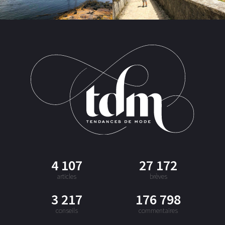
4 107
27 172
articles
brèves
3 217
176 798
conseils
commentaires