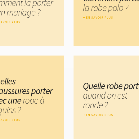
mment la porter
la robe polo ?
un mariage ?
EN SAVOIR PLUS
SAVOIR PLUS
elles
Quelle robe port
aussures porter
quand on est
ec une
robe à
ronde ?
quins ?
EN SAVOIR PLUS
SAVOIR PLUS