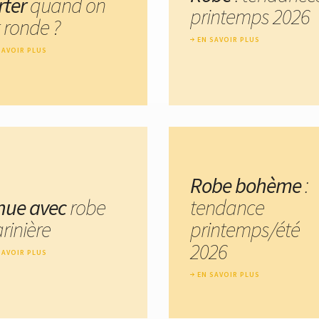
rter
quand on
printemps 2026
 ronde ?
EN SAVOIR PLUS
SAVOIR PLUS
Robe bohème
:
nue avec
robe
tendance
rinière
printemps/été
2026
SAVOIR PLUS
EN SAVOIR PLUS