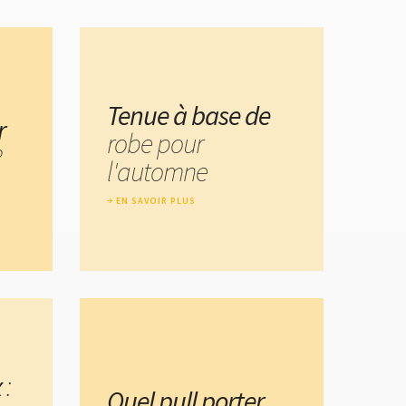
Tenue à base de
r
robe pour
?
l'automne
EN SAVOIR PLUS
x
:
Quel pull porter