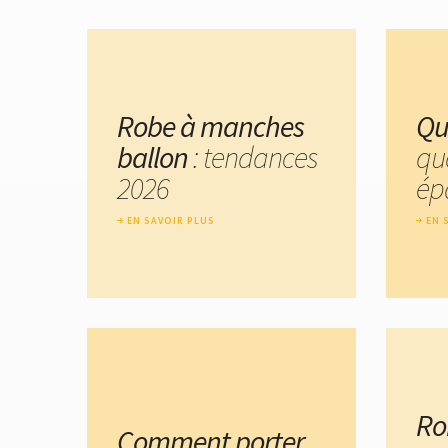
Robe à manches
Qu
ballon
: tendances
qu
2026
ép
EN SAVOIR PLUS
EN 
Ro
Comment porter