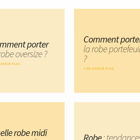
Comment porte
mment porter
la robe portefeui
robe oversize ?
?
SAVOIR PLUS
EN SAVOIR PLUS
elle robe midi
Robe
: tendance