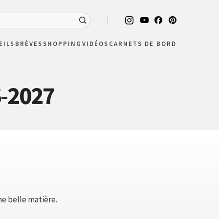
EILS
BRÈVES
SHOPPING
VIDÉOS
CARNETS DE BORD
6-2027
ne belle matière.