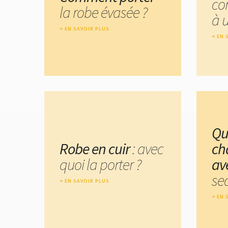
co
la robe évasée ?
à 
EN SAVOIR PLUS
EN 
Qu
Robe en cuir
: avec
ch
quoi la porter ?
av
se
EN SAVOIR PLUS
EN 