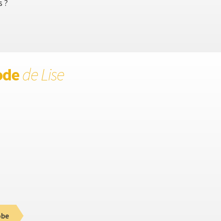
s ?
ode
de Lise
obe