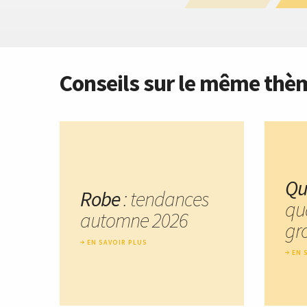
Conseils sur le même thè
Qu
Robe
: tendances
qu
automne 2026
gro
EN SAVOIR PLUS
EN 