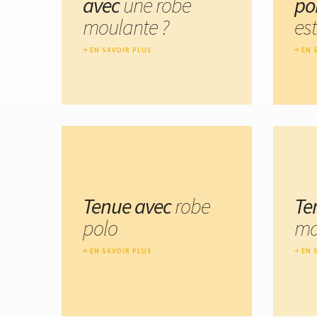
avec
une robe
po
moulante ?
est
EN SAVOIR PLUS
EN 
Tenue avec
robe
Te
polo
ma
EN SAVOIR PLUS
EN 