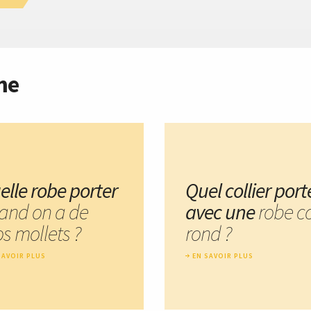
me
elle robe porter
Quel collier port
and on a de
avec une
robe c
s mollets ?
rond ?
SAVOIR PLUS
EN SAVOIR PLUS