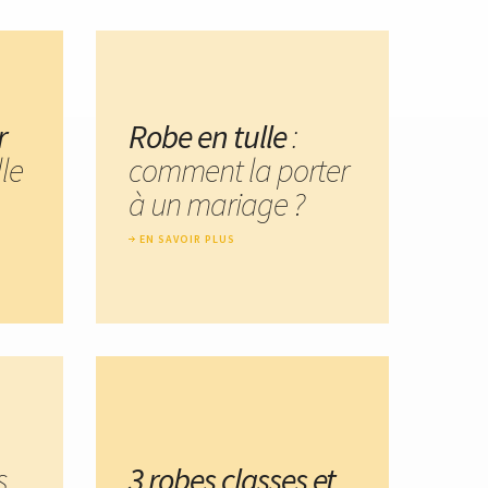
r
Robe en tulle
:
lle
comment la porter
à un mariage ?
EN SAVOIR PLUS
s
3 robes classes et