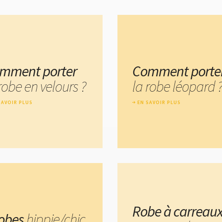
mment porter
Comment porte
robe en velours ?
la robe léopard 
SAVOIR PLUS
EN SAVOIR PLUS
Robe à carreau
robes
hippie/chic