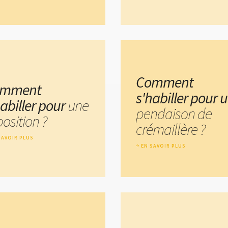
Comment
omment
s'habiller pour 
habiller pour
une
pendaison de
osition ?
crémaillère ?
SAVOIR PLUS
EN SAVOIR PLUS