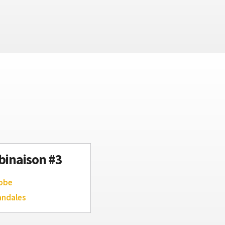
inaison #3
robe
andales