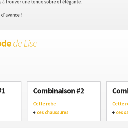
s à trouver une tenue sobre et élégante.
 d'avance !
ode
de Lise
#1
Combinaison #2
Comb
Cette robe
Cette 
ces chaussures
ces s