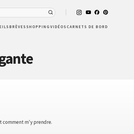
EILS
BRÈVES
SHOPPING
VIDÉOS
CARNETS DE BORD
égante
 tout comment m'y prendre.