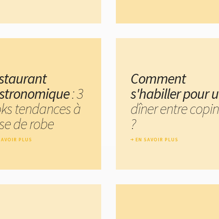
staurant
Comment
stronomique
: 3
s'habiller pour 
oks tendances à
dîner entre copi
se de robe
?
SAVOIR PLUS
EN SAVOIR PLUS