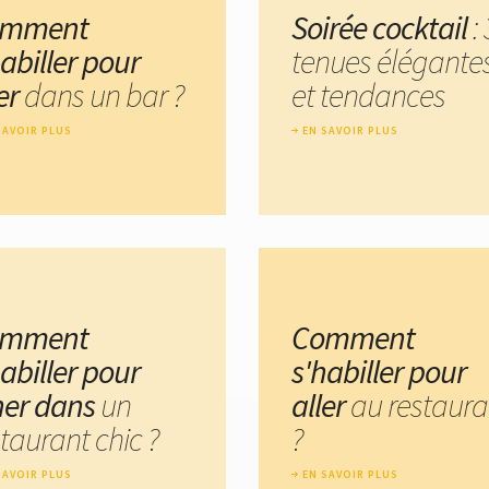
omment
Soirée cocktail
: 
abiller pour
tenues élégante
ler
dans un bar ?
et tendances
SAVOIR PLUS
EN SAVOIR PLUS
omment
Comment
abiller pour
s'habiller pour
ner dans
un
aller
au restaura
taurant chic ?
?
SAVOIR PLUS
EN SAVOIR PLUS