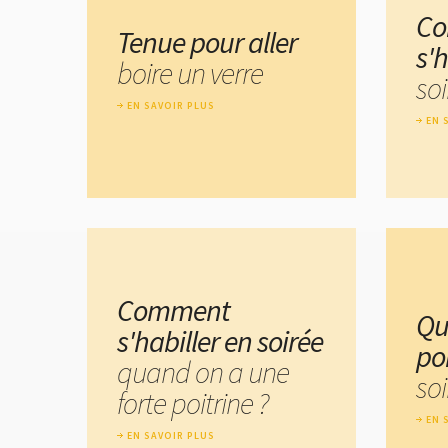
C
Tenue pour aller
s'
boire un verre
soi
EN SAVOIR PLUS
EN 
Comment
Qu
s'habiller en soirée
po
quand on a une
soi
forte poitrine ?
EN 
EN SAVOIR PLUS