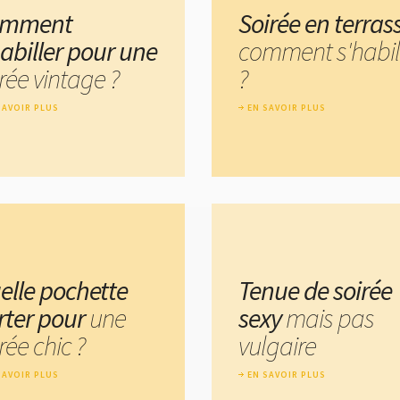
omment
Soirée en terras
habiller pour une
comment s'habil
rée vintage ?
?
SAVOIR PLUS
EN SAVOIR PLUS
elle pochette
Tenue de soirée
rter pour
une
sexy
mais pas
rée chic ?
vulgaire
SAVOIR PLUS
EN SAVOIR PLUS