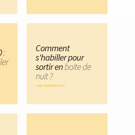
Comment
0
:
s'habiller pour
ler
sortir en
boite de
nuit ?
EN SAVOIR PLUS