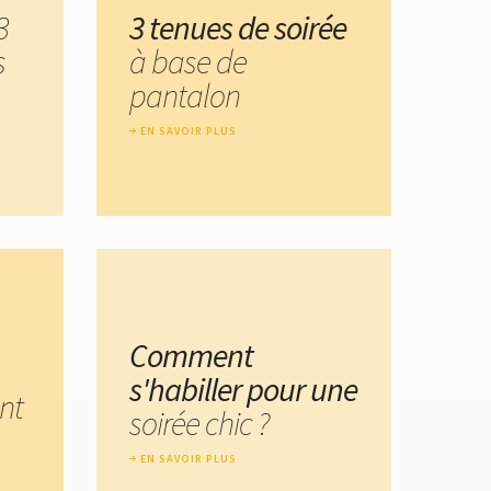
3
3 tenues de soirée
s
à base de
pantalon
EN SAVOIR PLUS
Comment
s'habiller pour une
nt
soirée chic ?
EN SAVOIR PLUS