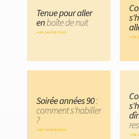
C
Tenue pour aller
s'h
en
boîte de nuit
al
EN SAVOIR PLUS
EN 
C
Soirée années 90
:
s'h
comment s'habiller
dî
?
res
EN SAVOIR PLUS
EN 