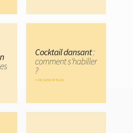
Cocktail dansant
:
un
comment s'habiller
nes
?
EN SAVOIR PLUS