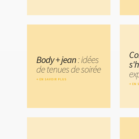
C
Body + jean
: idées
s'
de tenues de soirée
exp
EN SAVOIR PLUS
EN 