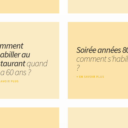
omment
Soirée années 8
abiller au
comment s'habil
staurant
quand
?
 a 60 ans ?
EN SAVOIR PLUS
SAVOIR PLUS