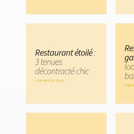
Re
Restaurant étoilé
:
ga
3 tenues
lo
décontracté chic
ba
EN SAVOIR PLUS
EN 