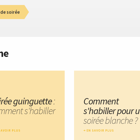
de soirée
me
irée guinguette
:
Comment
mment s'habiller
s'habiller pour 
soirée blanche ?
SAVOIR PLUS
EN SAVOIR PLUS