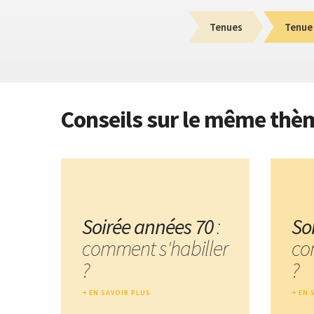
Tenues
Tenue 
Conseils sur le même thè
Soirée années 70
:
So
comment s'habiller
co
?
?
EN SAVOIR PLUS
EN 