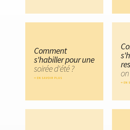
C
Comment
s'h
s'habiller pour une
re
soirée d'été ?
on
EN SAVOIR PLUS
EN 