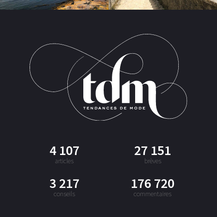
4 107
27 151
articles
brèves
3 217
176 720
conseils
commentaires