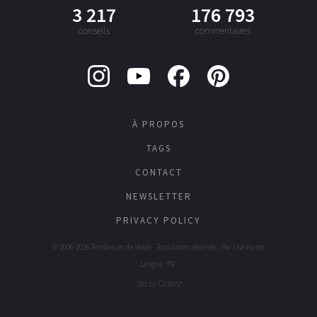
3 217
176 793
conseils
commentaires
À PROPOS
TAGS
CONTACT
NEWSLETTER
PRIVACY POLICY
© 2006-2026 Tendances de Mode - Tous droits réservés - Par
Lise Huret
Langue : FR
Colorz
Site by